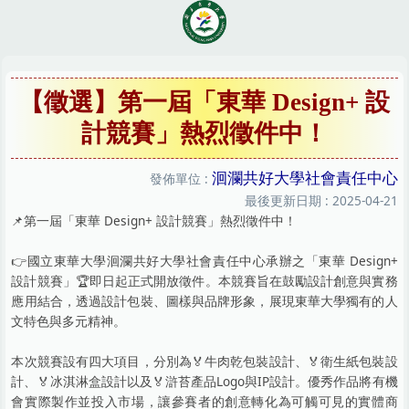
跳
到
主
要
內
【徵選】第一屆「東華 Design+ 設
容
計競賽」熱烈徵件中！
區
洄瀾共好大學社會責任中心
發佈單位 :
最後更新日期 :
2025-04-21
📌第一屆「東華 Design+ 設計競賽」熱烈徵件中！
👉國立東華大學洄瀾共好大學社會責任中心承辦之「東華 Design+
設計競賽」🏆即日起正式開放徵件。本競賽旨在鼓勵設計創意與實務
應用結合，透過設計包裝、圖樣與品牌形象，展現東華大學獨有的人
文特色與多元精神。
本次競賽設有四大項目，分別為🏅牛肉乾包裝設計、🏅衛生紙包裝設
計、🏅冰淇淋盒設計以及🏅滸苔產品Logo與IP設計。優秀作品將有機
會實際製作並投入市場，讓參賽者的創意轉化為可觸可見的實體商