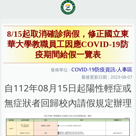
跳
到
主
要
內
8/15起取消確診病假，修正國立東
容
華大學教職員工因應COVID-19防
區
疫期間給假一覽表
COVID-19防疫資訊-人事區
發佈單位 :
最後更新日期 :
2023-08-07
自112年08月15日起陽性輕症或
無症狀者回歸校內請假規定辦理