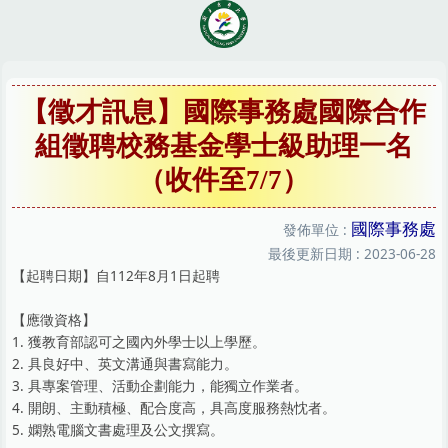
跳
到
主
要
內
【徵才訊息】國際事務處國際合作
容
組徵聘校務基金學士級助理一名
區
（收件至7/7）
國際事務處
發佈單位 :
最後更新日期 :
2023-06-28
【起聘日期】自112年8月1日起聘
【應徵資格】
1. 獲教育部認可之國內外學士以上學歷。
2. 具良好中、英文溝通與書寫能力。
3. 具專案管理、活動企劃能力，能獨立作業者。
4. 開朗、主動積極、配合度高，具高度服務熱忱者。
5. 嫻熟電腦文書處理及公文撰寫。