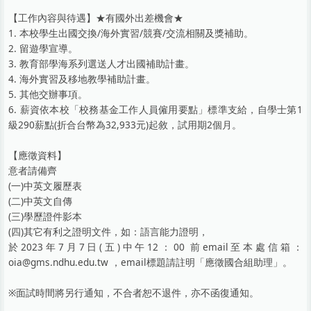
【工作內容與待遇】★有國外出差機會★
1. 本校學生出國交換/海外實習/競賽/交流相關及獎補助。
2. 留遊學宣導。
3. 教育部學海系列選送人才出國補助計畫。
4. 海外實習及移地教學補助計畫。
5. 其他交辦事項。
6. 薪資依本校「校務基金工作人員僱用要點」標準支給，自學士第1
級290薪點(折合台幣為32,933元)起敘，試用期2個月。
【應徵資料】
意者請備齊
(一)中英文履歷表
(二)中英文自傳
(三)學歷證件影本
(四)其它有利之證明文件，如：語言能力證明，
於2023年7月7日(五)中午12：00 前email至本處信箱：
oia@gms.ndhu.edu.tw ，email標題請註明「應徵國合組助理」。
※面試時間將另行通知，不合者恕不退件，亦不函復通知。