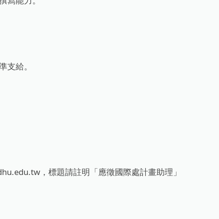
告撰寫能力。
標準支給。
ms.ndhu.edu.tw，標題請註明「應徵國際處計畫助理」