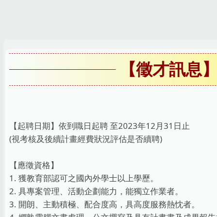
跳
到
主
要
內
【徵才訊息
容
區
【起聘日期】依到職日起聘 至2023年12月31日止
(視考核及後續計畫經費狀況評估是否續聘)
【應徵資格】
1. 獲教育部認可之國內外學士以上學歷。
2. 具專案管理、活動企劃能力，能獨立作業者。
3. 開朗、主動積極、配合度高，具高度服務熱忱者。