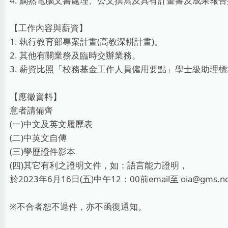
4. 嫻熟電腦文書處理、公文撰寫及具有計畫書及成果報
【工作內容與薪資】
1. 執行教育部專案計畫(高教深耕計畫)。
2. 其他有關業務及臨時交辦業務。
3. 薪資比照「校務基金工作人員僱用要點」學士級助理
【應徵資料】
意者請備齊
(一)中文及英文履歷表
(二)中英文自傳
(三)學歷證件影本
(四)其它有利之證明文件，如：語言能力證明，
於2023年6月16日(五)中午12：00前email至 oia@g
※不合者恕不退件，亦不函復通知。