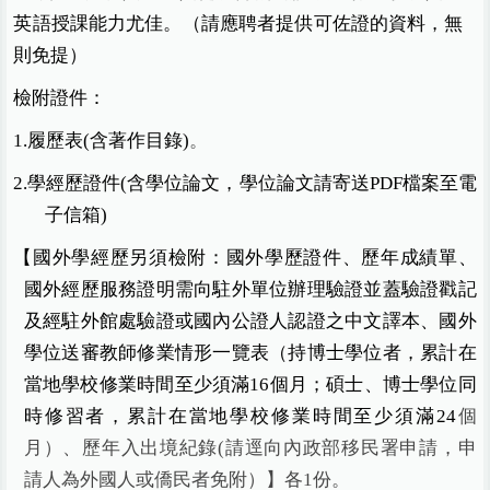
英語授課能力尤佳。（請應聘者提供可佐證的資料，無
則免提）
檢附證件：
1.
履歷表(含著作目錄)
。
2.
學經歷證件(含學位論文，
學位論文請寄送PDF檔案至電
子信箱
)
【國外學經歷另須檢附：國外學歷證件、歷年成績單、
國外經歷服務證明需向駐外單位辦理驗證並蓋驗證戳記
及經駐外館處驗證或國內公證人認證之中文譯本、國外
學位送審教師修業情形一覽表（持博士學位者，累計在
當地學校修業時間至少須滿16個月；碩士、博士學位同
時修習者，累計在當地學校修業時間至少須滿24
個
月）、歷年入出境紀錄(請逕向內政部移民署申請，申
請人為外國人或僑民者免附）】各1份。