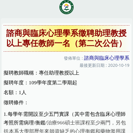
跳
到
主
要
內
諮商與臨床心理學系徵聘助理教授
容
以上專任教師一名（第二次公告）
區
諮商與臨床心理學系
發佈單位 :
最後更新日期 :
2020-10-19
擬聘教師職稱：專任助理教授以上
擬聘年度：109學年度第二學期起
名額：1人
徵聘條件：
1.
每學年需開設至少五門實課（其中需包含臨床心理師
考照所需病理/衡鑑/
治療966碩士班課程至少兩門，另包
括本系大學部歷年來師資缺乏的心理衡鑑和藥物濫用課