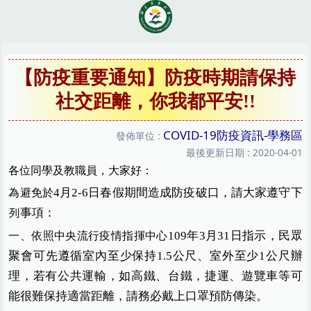
跳
到
主
要
內
【防疫重要通知】防疫時期請保持
容
社交距離，你我都平安!!
區
COVID-19防疫資訊-學務區
發佈單位 :
最後更新日期 :
2020-04-01
各位同學及教職員，大家好：
4
月
2-6
日春假期間造成防疫破口，請大家遵守下
為避免於
列事項：
109
年
3
月
31
日指示
，
民眾
一、依照中央流行疫情指揮中心
聚會可先遵循室內至少保持
1.5
公尺、室外至少
1
公尺辦
理，若有公共運輸，如高鐵、台鐵，捷運
、
遊覽車等可
能很難保持適當距離，請務必戴上口罩預防傳染
。