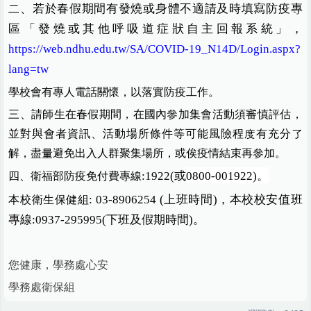
、
若於春假期間有發燒或身體不適請及時填寫防疫專
二
區「發燒或其他呼吸道症狀自主回報系統」，
https://web.ndhu.edu.tw/SA/COVID-19_N14D/Login.aspx?
lang=tw
學校會有專人電話關懷，以落實防疫工作。
三、請師生在春假期間，在國內參加集會活動須審慎評估，
並對與會者資訊、活動場所條件等可能風險程度有充分了
解，盡量避免出入人群聚集場所，或俟疫情結束再參加。
:1922(
或
0800-001922)
。
四、衛福部防疫免付費專線
: 03-8906254 (
上班時間
)
，本校校安值班
本校衛生保健組
專線
:0937-295995(
下班及假期時間
)
。
您健康，學務處心安
學務處衛保組