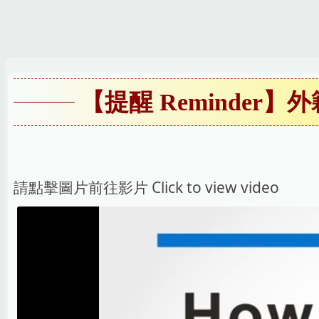
跳
到
主
要
內
【提醒 Reminder】外籍人
容
區
請點擊圖片前往影片 Click to view video