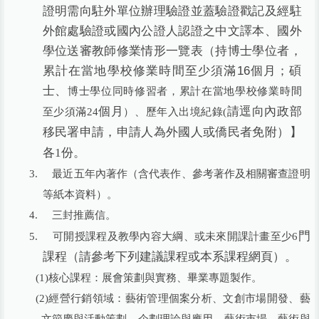
證明需向駐外單位辦理驗證並蓋驗證戳記及經駐
外館處驗證或國內公證人認證之中文譯本、國外
學位送審教師修業情形一覽表（持博士學位者，
累計在當地學校修業時間至少須滿16個月；碩
士、
博士學位同時修習者，累計在當地學校修業時間
個月
請逕向內政部
至少須滿24
）、歷年入出境紀錄(
移民署申請，申請人為外國人或僑民者免附）】
份。
各1
3.
最近五年內著作（含代表作、參考著作及相關審查證明
等紙本資料）。
4.
三封推薦信。
門
5.
可開授課程及教學內容大綱、或未來開課計畫至少6
課程（請參考下列建議課程或本系課程網頁）。
(1)
核心課程：展會策劃與實務、畢業專題製作。
(2)
經營行銷領域：藝術管理個案分析、文創市場開發、藝