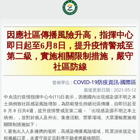
跳
到
主
要
內
因應社區傳播風險升高，指揮中心
容
即日起至6月8日，提升疫情警戒至
區
第二級，實施相關限制措施，嚴守
社區防線
COVID-19防疫資訊-國際區
發佈單位 :
最後更新日期 :
2021-05-12
中央流行疫情指揮中心今(11)日表示，因應國內出現感染源不明之本
土病例致社區感染風險增加，為防範發生持續社區傳播，自即日起至
6 月 8 日共4週，提升疫情警戒至第二級－「出現感染源不明之本土
病例」，並對於個人及外出、集會活動、營業場域、大眾運輸實施相
關限制措施如下：
1.避免出入人多擁擠的場所，高感染傳播風險場域，民眾須依規定全
程佩戴口罩，未遵守規定且勸導不聽者將嚴格開罰。