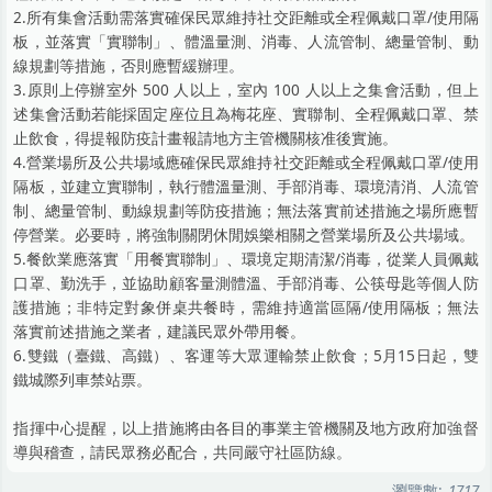
2.所有集會活動需落實確保民眾維持社交距離或全程佩戴口罩/使用隔
板，並落實「實聯制」、體溫量測、消毒、人流管制、總量管制、動
線規劃等措施，否則應暫緩辦理。
3.原則上停辦室外 500 人以上，室內 100 人以上之集會活動，但上
述集會活動若能採固定座位且為梅花座、實聯制、全程佩戴口罩、禁
止飲食，得提報防疫計畫報請地方主管機關核准後實施。
4.營業場所及公共場域應確保民眾維持社交距離或全程佩戴口罩/使用
隔板，並建立實聯制，執行體溫量測、手部消毒、環境清消、人流管
制、總量管制、動線規劃等防疫措施；無法落實前述措施之場所應暫
停營業。必要時，將強制關閉休閒娛樂相關之營業場所及公共場域。
5.餐飲業應落實「用餐實聯制」、環境定期清潔/消毒，從業人員佩戴
口罩、勤洗手，並協助顧客量測體溫、手部消毒、公筷母匙等個人防
護措施；非特定對象併桌共餐時，需維持適當區隔/使用隔板；無法
落實前述措施之業者，建議民眾外帶用餐。
6.雙鐵（臺鐵、高鐵）、客運等大眾運輸禁止飲食；5月15日起，雙
鐵城際列車禁站票。
指揮中心提醒，以上措施將由各目的事業主管機關及地方政府加強督
導與稽查，請民眾務必配合，共同嚴守社區防線。
瀏覽數:
1717