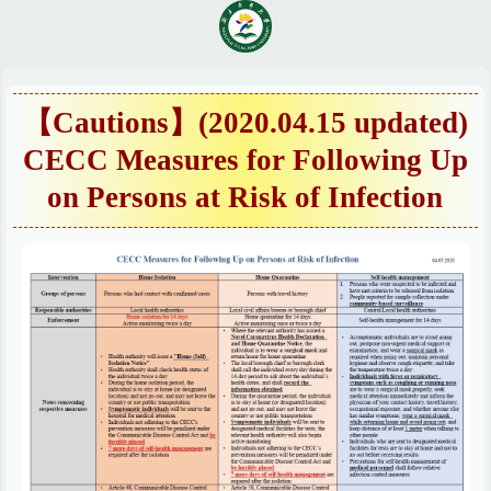
跳
到
主
要
內
【Cautions】(2020.04.15 updated)
容
CECC Measures for Following Up
區
on Persons at Risk of Infection