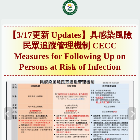
跳
到
主
要
內
【3/17更新 Updates】具感染風險
容
民眾追蹤管理機制 CECC
區
Measures for Following Up on
Persons at Risk of Infection